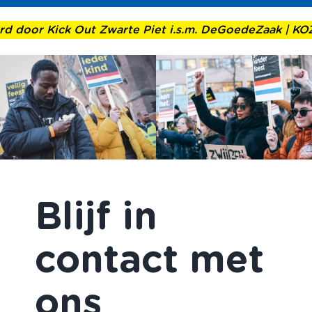
d door Kick Out Zwarte Piet i.s.m. DeGoedeZaak
| KOZP
Blijf in
contact met
ons