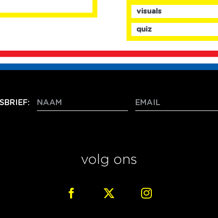
visuals
quiz
BRIEF:
volg ons