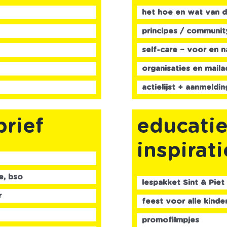
het hoe en wat van 
principes / communi
self-care – voor en 
organisaties en mail
actielijst + aanmeldin
brief
educatie
inspirati
e, bso
lespakket Sint & Piet
r
feest voor alle kinde
promofilmpjes