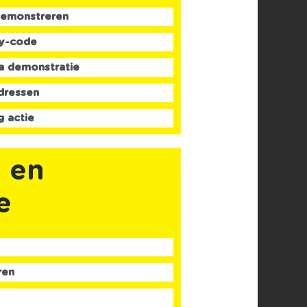
demonstreren
ty-code
na demonstratie
adressen
g actie
 en
e
ren