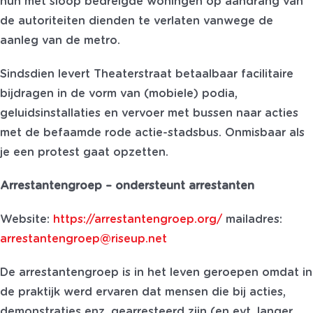
hun met sloop bedreigde woningen op aandrang van
de autoriteiten dienden te verlaten vanwege de
aanleg van de metro.
Sindsdien levert Theaterstraat betaalbaar facilitaire
bijdragen in de vorm van (mobiele) podia,
geluidsinstallaties en vervoer met bussen naar acties
met de befaamde rode actie-stadsbus. Onmisbaar als
je een protest gaat opzetten.
Arrestantengroep – ondersteunt arrestanten
Website:
https://arrestantengroep.org/
mailadres:
arrestantengroep@riseup.net
De arrestantengroep is in het leven geroepen omdat in
de praktijk werd ervaren dat mensen die bij acties,
demonstraties enz. gearresteerd zijn (en evt. langer