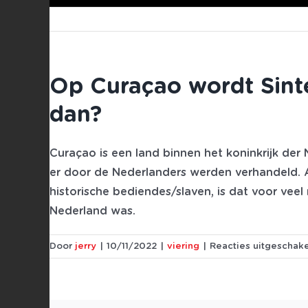
Ga
naar
inhoud
Op Curaçao wordt Sinte
dan?
Curaçao is een land binnen het koninkrijk de
er door de Nederlanders werden verhandeld. Al
historische bediendes/slaven, is dat voor veel 
Nederland was.
Door
jerry
|
10/11/2022
|
viering
|
Reacties uitgeschak