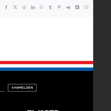
Facebook
X
Reddit
LinkedIn
WhatsApp
Tumblr
Pinterest
Vk
Xing
E-
mail