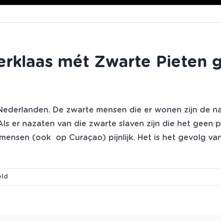
rklaas mét Zwarte Pieten ge
r Nederlanden. De zwarte mensen die er wonen zijn de n
s er nazaten van die zwarte slaven zijn die het geen 
mensen (ook op Curaçao) pijnlijk. Het is het gevolg van 
voor
eld
Op
Curaçao
wordt