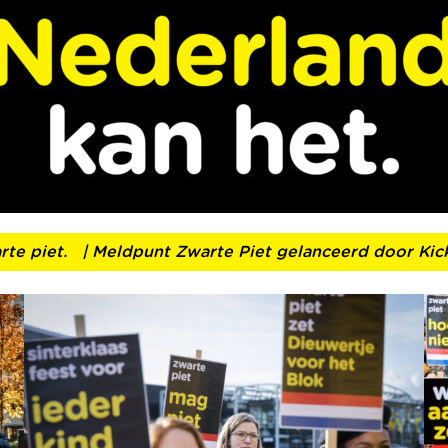
 piet.
| Meldpunt Zwarte Piet gelanceerd door Kick O